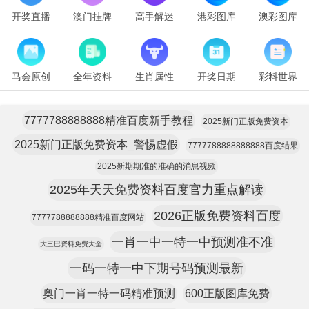
开奖直播
澳门挂牌
高手解迷
港彩图库
澳彩图库
马会原创
全年资料
生肖属性
开奖日期
彩料世界
7777788888888精准百度新手教程
2025新门正版免费资本
2025新门正版免费资本_警惕虚假
7777788888888888百度结果
2025新期期准的准确的消息视频
2025年天天免费资料百度官力重点解读
2026正版免费资料百度
7777788888888精准百度网站
一肖一中一特一中预测准不准
大三巴资料免费大全
一码一特一中下期号码预测最新
奥门一肖一特一码精准预测
600正版图库免费