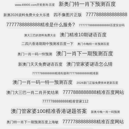
新奥门特一肖下预测百度
www.49900.com开奖查询-百度
7777888888888888
四不像图片正版
新澳2026資料免费大全大乐透
7777788888888精准是什么服务?
777777888888888888百度安全吗
澳门精准10期谜语百度
澳大三巴的资料免费大全
二四六香港期期中预测准百度一下
奥门今晚特一肖预测百度
澳门一肖下一期预测百度
奥门一肖一码一恃预测
澳门管家婆谜语怎么猜
新澳门天天免费谜语百度
7777788888888精准衔接和777788888888精准新
澳门一肖一码一特一预测百度
2026新门正版免费资本更新百度
7777888888888精准百度网站
澳门大三巴一肖二肖开奖结果
7777788888888精准管家112
澳门管家婆100精准香港谜题答案
新奥今晚一肖一码预测
7777788888888精准百度网站
奥门特一肖下一期预测百度上海敏