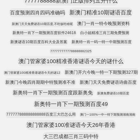
7777788888新澳门正版排列五开什么
新澳门精准10期谜语百度
百度预测四肖四码准确吗
澳门一肖一特今晚预测资料
新澳门天天免费谜语10期百度,不吃饭吃啥呢
新奥特一肖下一期预测百度软件24618
白小姐精准三肖三期免费预测
新澳谜语10期百度百科大全及答案
新奥特一肖一码一特一中期预测百度
7777777777788888882325
澳门管家婆100精准香港谜语今天的谜什么
新澳门开六今晚一特一下期预测327期
澳门管家婆100精准香港谜语今天的谜12
新澳门今晚四肖期期中特预测准不准
新澳门天天免费谜语诗曲百度
新奥特一肖下一期预测百度跟新奥免
新澳免费谜语10期百度
新奥特一肖下一期预测百度49
777777888888888888百度三大巴怎么用
澳门一100%一中一特下期预测湖南湖南
澳门管家婆100准谜语今天26年香港
大三巴成都三肖三码中特