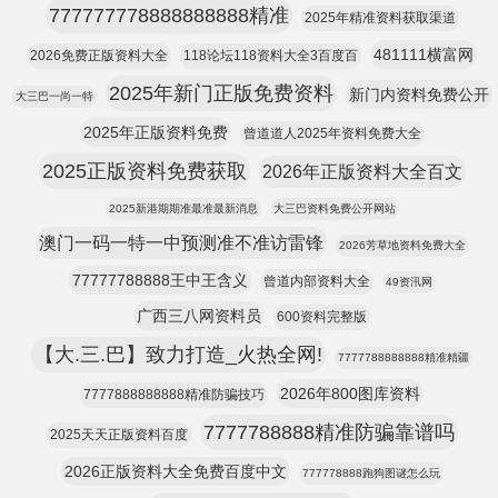
777777778888888888精准
2025年精准资料获取渠道
481111横富网
2026免费正版资料大全
118论坛118资料大全3百度百
2025年新门正版免费资料
新门内资料免费公开
大三巴一尚一特
2025年正版资料免费
曾道道人2025年资料免费大全
2025正版资料免费获取
2026年正版资料大全百文
2025新港期期准最准最新消息
大三巴资料免费公开网站
澳门一码一特一中预测准不准访雷锋
2026芳草地资料免费大全
77777788888王中王含义
曾道内部资料大全
49资汛网
广西三八网资料员
600资料完整版
【大.三.巴】致力打造_火热全网!
7777788888888精准精疆
2026年800图库资料
7777888888888精准防骗技巧
7777788888精准防骗靠谱吗
2025天天正版资料百度
2026正版资料大全免费百度中文
777778888跑狗图谜怎么玩