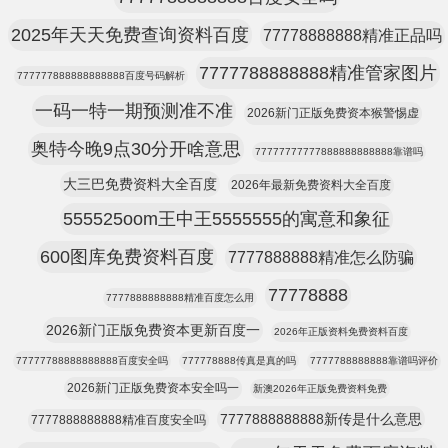
2025年天天免费查询资料百度
77778888888精准正品吗
7777788888888精准管家图片
777777888888888888百度号码解析
一码一特一期预测准不准
2026新门正版免费资本猴警惕虚
奥特今晚9点30分开啥意思
77777777777888888888888靠谱吗
大三巴免费资料大全百度
2026年最新免费资料大全百度
555525oom王中王5555555的寓意和象征
600图库免费资料百度
7777888888精准怎么防骗
77778888
7777888888888精准百度怎么用
2026新门正版免费资本更新百度一
2026年正版资料免费资料百度
77777788888888888百度安全吗
777778888传真是真的吗
7777788888888靠谱吗评价
2026新门正版免费资本安全吗一
新澳2026年正版免费资料免费
7777888888888新传是什么意思
7777888888888精准百度安全吗