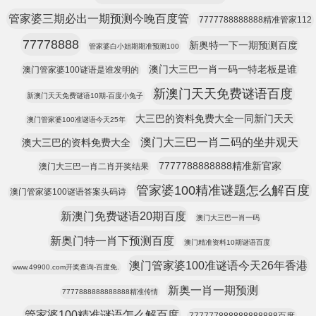
管家婆三期必出一期预测今晚百度管
7777788888888精准管家112
77778888
新奥特一下一期预测百度
管家婆白小姐期期准预测100
澳门大三巴一肖一码一特老板是谁
澳门管家婆100谜语是谁发明的
新澳门天天免费谜语百度
新澳门天天免费谜语10期-百度小兔子
大三巴的资料免费大全一同新门天天
澳门管家婆100准谜语今天25年
澳门大三巴一肖二码的坐井观天
澳大三巴的资料免费大全
7777788888888精准新官家
澳门大三巴一肖二肖开奖结果
管家婆100精准谜题怎么解百度
澳门管家婆100谜语答案头码诗
新澳门免费谜语20期百度
澳门大三巴一肖一码
新奥门特一肖下预测百度
澳门精准资料10期谜语百度
澳门管家婆100准谜语今天26年香港
www.49900.com开奖查询-百度免.
新奥一肖一期预测
7777888888888888精准传情
管家婆100精准谜语怎么解百度