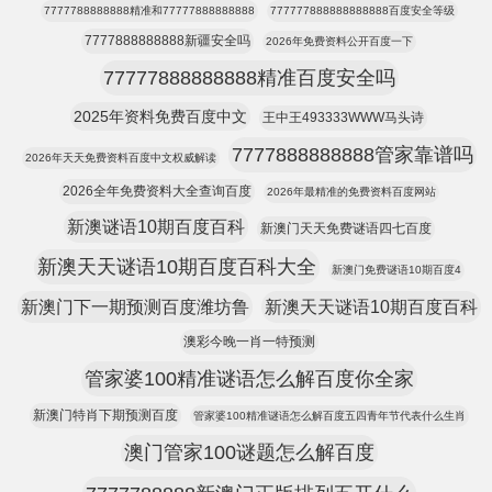
7777788888888精准和77777888888888
777777888888888888百度安全等级
7777888888888新疆安全吗
2026年免费资料公开百度一下
77777888888888精准百度安全吗
2025年资料免费百度中文
王中王493333WWW马头诗
7777888888888管家靠谱吗
2026年天天免费资料百度中文权威解读
2026全年免费资料大全查询百度
2026年最精准的免费资料百度网站
新澳谜语10期百度百科
新澳门天天免费谜语四七百度
新澳天天谜语10期百度百科大全
新澳门免费谜语10期百度4
新澳门下一期预测百度潍坊鲁
新澳天天谜语10期百度百科
澳彩今晚一肖一特预测
管家婆100精准谜语怎么解百度你全家
新澳门特肖下期预测百度
管家婆100精准谜语怎么解百度五四青年节代表什么生肖
澳门管家100谜题怎么解百度