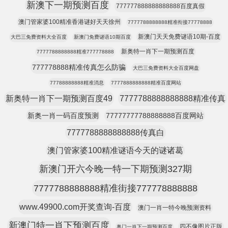
新澳下一期预测百度
777777888888888888百度真假
澳门管家婆100精准香港谜好天天徐州
7777788888888精准衔接77778888
新澳门天天免费谜语10期-百度
大巴三免费资料大全百度
新澳门免费谜语10期百度
新奥特一肖下一期预测百度
7777788888888精准777778888
777778888精准传真怎么防骗
大巴三免费资料大全百度网盘
77788888888精准消息
7777888888888精准百度网站
新奥特一肖下一期预测百度49
7777788888888888精准传真
新奥一肖一码百度预测
77777777788888888百度网站
7777788888888888传真白
澳门管家婆100精准谜语今天的谜诸葛
新澳门开六今晚一特一下期预测327期
7777788888888精准街接777778888888
www.49900.com开奖查询-百度
澳门一肖一特今晚预测资料
新澳门特一肖下预测百度
四不像图片正版
奥门一肖下一期预测百度