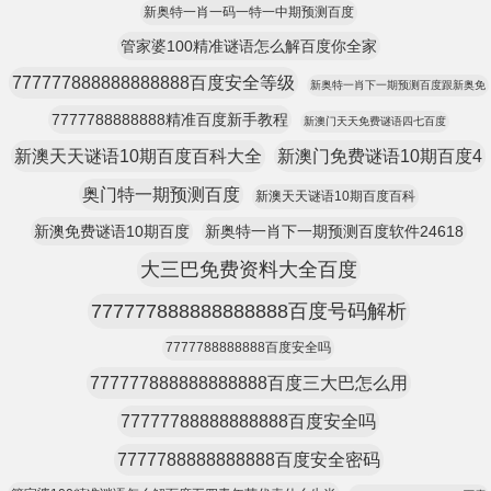
新奥特一肖一码一特一中期预测百度
管家婆100精准谜语怎么解百度你全家
777777888888888888百度安全等级
新奥特一肖下一期预测百度跟新奥免
7777788888888精准百度新手教程
新澳门天天免费谜语四七百度
新澳天天谜语10期百度百科大全
新澳门免费谜语10期百度4
奥门特一期预测百度
新澳天天谜语10期百度百科
新澳免费谜语10期百度
新奥特一肖下一期预测百度软件24618
大三巴免费资料大全百度
777777888888888888百度号码解析
7777788888888百度安全吗
777777888888888888百度三大巴怎么用
77777788888888888百度安全吗
7777788888888888百度安全密码