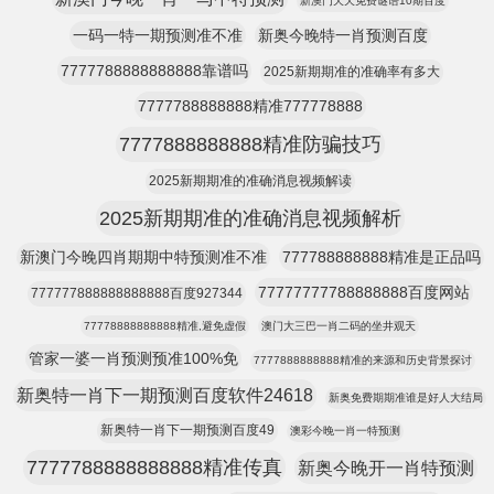
新澳门天天免费谜语10期百度
一码一特一期预测准不准
新奥今晚特一肖预测百度
7777788888888888靠谱吗
2025新期期准的准确率有多大
7777788888888精准777778888
7777888888888精准防骗技巧
2025新期期准的准确消息视频解读
2025新期期准的准确消息视频解析
新澳门今晚四肖期期中特预测准不准
777788888888精准是正品吗
77777777788888888百度网站
777777888888888888百度927344
77778888888888精准,避免虚假
澳门大三巴一肖二码的坐井观天
管家一婆一肖预测预准100%免
7777888888888精准的来源和历史背景探讨
新奥特一肖下一期预测百度软件24618
新奥免费期期准谁是好人大结局
新奥特一肖下一期预测百度49
澳彩今晚一肖一特预测
7777788888888888精准传真
新奥今晚开一肖特预测