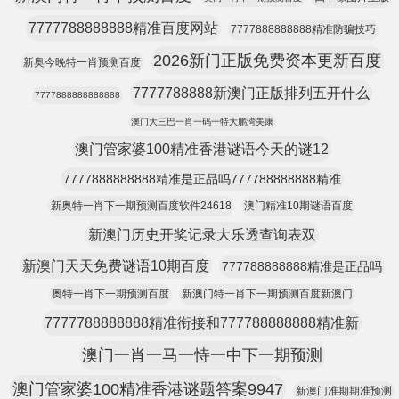
7777788888888精准百度网站
7777888888888精准防骗技巧
2026新门正版免费资本更新百度
新奥今晚特一肖预测百度
7777788888新澳门正版排列五开什么
7777888888888888
澳门大三巴一肖一码一特大鹏湾美康
澳门管家婆100精准香港谜语今天的谜12
7777888888888精准是正品吗777788888888精准
新奥特一肖下一期预测百度软件24618
澳门精准10期谜语百度
新澳门历史开奖记录大乐透查询表双
新澳门天天免费谜语10期百度
777788888888精准是正品吗
奥特一肖下一期预测百度
新澳门特一肖下一期预测百度新澳门
7777788888888精准衔接和777788888888精准新
澳门一肖一马一恃一中下一期预测
澳门管家婆100精准香港谜题答案9947
新澳门准期期准预测